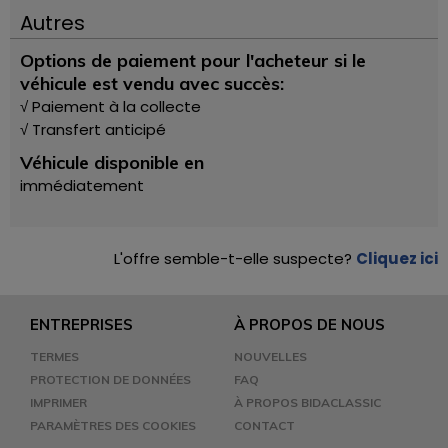
Autres
Options de paiement pour l'acheteur si le
véhicule est vendu avec succès:
√ Paiement à la collecte
√ Transfert anticipé
Véhicule disponible en
immédiatement
L'offre semble-t-elle suspecte?
Cliquez ici
ENTREPRISES
À PROPOS DE NOUS
TERMES
NOUVELLES
PROTECTION DE DONNÉES
FAQ
IMPRIMER
À PROPOS BIDACLASSIC
PARAMÈTRES DES COOKIES
CONTACT