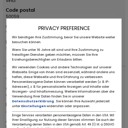
Vinci
Code postal
50059
rue
PRIVACY PREFERENCE
Via Limitese
Wir benötigen Ihre Zustimmung, bevor Sie unsere Website weiter
Numéro de maison
besuchen können.
56C
Wenn Sie unter 16 Jahre alt sind und Ihre Zustimmung zu
freiwilligen Diensten geben möchten, müssen Sie Ihre
Erziehungsberechtigten um Erlaubnis bitten.
Important
Wir verwenden Cookies und andere Technologien auf unserer
Types de véhicules
Webseite. Einige von ihnen sind essenziell, während andere uns
helfen, diese Webseite und Ihre Erfahrung zu verbessern.
Voiture ancienne
Personenbezogene Daten können verarbeitet werden (z. B. IP-
Adressen), z. B. für personalisierte Anzeigen und Inhalte oder
Catégorie
Anzeigen- und Inhaltsmessung. Weitere Informationen über die
Coupé
Verwendung Ihrer Daten finden Sie in unserer
Datenschutzerklärung
. Sie können Ihre Auswahl jederzeit
Marque
unter
Einstellungen
widerrufen oder anpassen.
Alfa Romeo
Einige Services verarbeiten personenbezogene Daten in den USA. Mit
Année de fabrication
Ihrer Einwilligung zur Nutzung dieser Services stimmen Sie auch der
Verarbeitung deiner Daten in den USA gemäß Art. 49 (1) lit. a DSGVO
1973