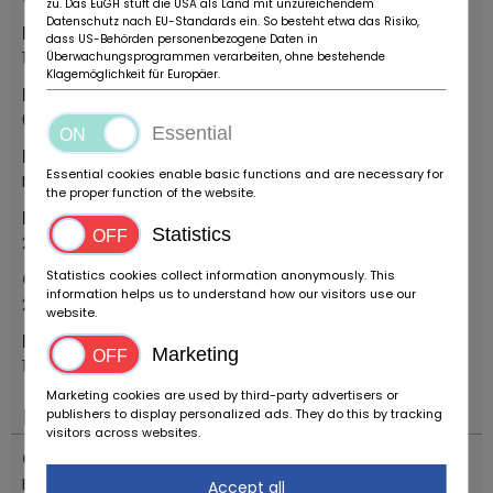
zu. Das EuGH stuft die USA als Land mit unzureichendem
Datenschutz nach EU-Standards ein. So besteht etwa das Risiko,
Première année d'inscription
dass US-Behörden personenbezogene Daten in
1973
Überwachungsprogrammen verarbeiten, ohne bestehende
Klagemöglichkeit für Europäer.
Premier mois d'inscription
6
Essential
Modèle
Essential cookies enable basic functions and are necessary for
Montreal
the proper function of the website.
Nom du modèle
Statistics
2.5
Statistics cookies collect information anonymously. This
Cylindrée
information helps us to understand how our visitors use our
2593
website.
Puissance du moteur
Marketing
197 PS
Marketing cookies are used by third-party advertisers or
Moteur & entraînement
publishers to display personalized ads. They do this by tracking
visitors across websites.
Carburant
Essence
Accept all