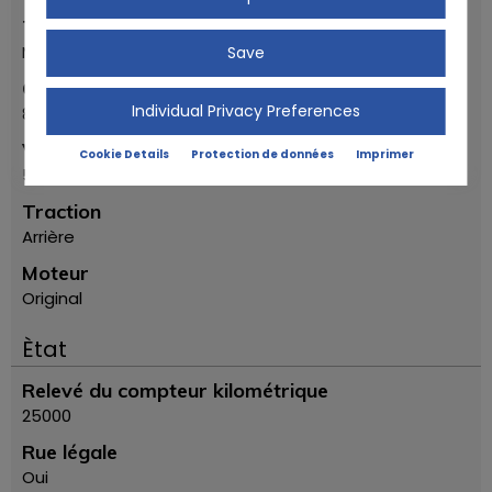
Transmission
Manuellement
Save
Cylindre
Individual Privacy Preferences
8
Vitesses
Cookie Details
Protection de données
Imprimer
5
Traction
Arrière
Moteur
Original
Ètat
Relevé du compteur kilométrique
25000
Rue légale
Oui