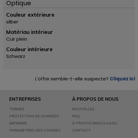
Optique
Couleur extérieure
silber
Matériau intérieur
Cuir plein
Couleur intérieure
Schwarz
L'offre semble-t-elle suspecte?
Cliquez ici
ENTREPRISES
À PROPOS DE NOUS
TERMES
NOUVELLES
PROTECTION DE DONNÉES
FAQ
IMPRIMER
À PROPOS BIDACLASSIC
PARAMÈTRES DES COOKIES
CONTACT