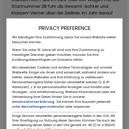
Startnummer 28 fuhr als Gesamt-Achter und
Klassen-Vierter über die Ziellinie. Im Jahr darauf
nahm Claes mit dem RS am Formel 2 Rennen zum
Großen Preis von Brüssel teil.
1951 verkaufte er den
PRIVACY PREFERENCE
RS an Marcel Balsa, einen BMW Händler in Paris. Der
Wir benötigen Ihre Zustimmung, bevor Sie unsere Website weiter
verkaufte ihn an den amerikanischen Rennfahrer
besuchen können.
John Biehl, der sich mit seiner Frau auf einer
Wenn Sie unter 16 Jahre alt sind und Ihre Zustimmung zu
Europatour befand. Nach dem Kauf von 5042
freiwilligen Diensten geben möchten, müssen Sie Ihre
nahmen die Biehls den Wagen mit auf ihre Tour und
Erziehungsberechtigten um Erlaubnis bitten.
folgten dem Rennkalender. 1952 schickten sie den
Wir verwenden Cookies und andere Technologien auf unserer
Wagen in die USA.
Am 22. März 1953 fuhr Biehl mit
Webseite. Einige von ihnen sind essenziell, während andere uns
helfen, diese Webseite und Ihre Erfahrung zu verbessern.
Chassis 5042 ein Rennen in Palm Springs, wo Details
Personenbezogene Daten können verarbeitet werden (z. B. IP-
über den Wagen in zeitgenössischen
Adressen), z. B. für personalisierte Anzeigen und Inhalte oder
Rennberichten auftauchen. Danach startete er
Anzeigen- und Inhaltsmessung. Weitere Informationen über die
Verwendung Ihrer Daten finden Sie in unserer
beim SCCA National March im November 1953.
Datenschutzerklärung
. Sie können Ihre Auswahl jederzeit
Wunderbare Originalfotos vom Veritas auf der
unter
Einstellungen
widerrufen oder anpassen.
Strecke und an den Boxen befinden sich in den
Einige Services verarbeiten personenbezogene Daten in den USA. Mit
Unterlagen zum Fahrzeug. Zum letzten Mal fuhr
Ihrer Einwilligung zur Nutzung dieser Services stimmen Sie auch der
Biehl den Wagen bei einem Rennen in Palm Springs
Verarbeitung deiner Daten in den USA gemäß Art. 49 (1) lit. a DSGVO