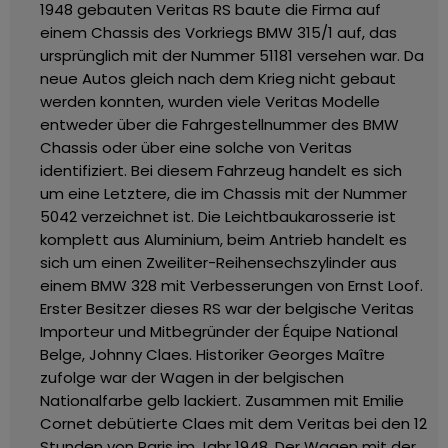
1948 gebauten Veritas RS baute die Firma auf
einem Chassis des Vorkriegs BMW 315/1 auf, das
ursprünglich mit der Nummer 51181 versehen war. Da
neue Autos gleich nach dem Krieg nicht gebaut
werden konnten, wurden viele Veritas Modelle
entweder über die Fahrgestellnummer des BMW
Chassis oder über eine solche von Veritas
identifiziert. Bei diesem Fahrzeug handelt es sich
um eine Letztere, die im Chassis mit der Nummer
5042 verzeichnet ist. Die Leichtbaukarosserie ist
komplett aus Aluminium, beim Antrieb handelt es
sich um einen Zweiliter-Reihensechszylinder aus
einem BMW 328 mit Verbesserungen von Ernst Loof.
Erster Besitzer dieses RS war der belgische Veritas
Importeur und Mitbegründer der Équipe National
Belge, Johnny Claes. Historiker Georges Maître
zufolge war der Wagen in der belgischen
Nationalfarbe gelb lackiert. Zusammen mit Emilie
Cornet debütierte Claes mit dem Veritas bei den 12
Stunden von Paris im Jahr 1948. Der Wagen mit der