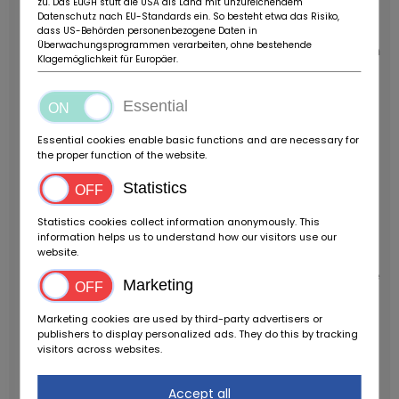
zu. Das EuGH stuft die USA als Land mit unzureichendem
1954, als der RS die Startnummer 171 trug.
Biehl
Datenschutz nach EU-Standards ein. So besteht etwa das Risiko,
verkaufte den Wagen anschließend an Walter
dass US-Behörden personenbezogene Daten in
Überwachungsprogrammen verarbeiten, ohne bestehende
,Watsie Roach, von dem man weiß, dass er mit dem
Klagemöglichkeit für Europäer.
Veritas an den kalifornischen SCCA Rennen 1956
und 1957 teilgenommen hat. Ein Foto zeigt ,Watsie,
Essential
wie er vor dem SCCA National Rennen in Palm
Springs 1957 einen Motor aus einem Siata 8V in den
Essential cookies enable basic functions and are necessary for
Motorraum des Veritas quetscht. Das war auch das
the proper function of the website.
letzte Rennen für 5042, und so trägt die
Statistics
Originalkarosserie, die sich beim Fahrzeug befindet,
auch heute noch die Startnummer 62. Überreste
Statistics cookies collect information anonymously. This
der gelben Farbe können ebenfalls noch an Teilen
information helps us to understand how our visitors use our
website.
der Originalkarosserie gefunden werden.
Nach
jenem Rennen parkte ,Watsie 5042 in seiner Garage
Marketing
im kalifornischen Küstenort La Jolla. Es wird
angenommen, dass Bob Engberg gut 20 Jahre
Marketing cookies are used by third-party advertisers or
publishers to display personalized ads. They do this by tracking
später 1980 den Veritas dort noch einmal gesehen
visitors across websites.
hat, noch immer in der Originalkarosserie und mit
dem original Veritas Zweiliter-Motor beim Fahrzeug.
Accept all
Walter Jewel, Mitglied des Veritas Clubs, kaufte den