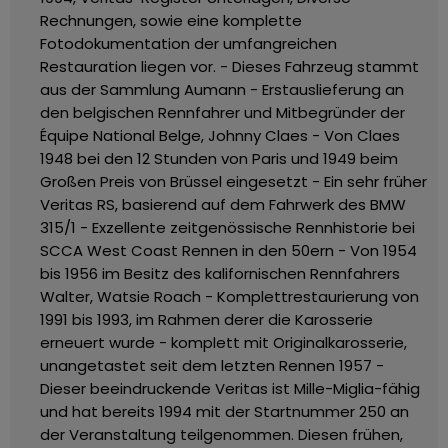
Rechnungen, sowie eine komplette
Fotodokumentation der umfangreichen
Restauration liegen vor.
- Dieses Fahrzeug stammt
aus der Sammlung Aumann
- Erstauslieferung an
den belgischen Rennfahrer und Mitbegründer der
Équipe National Belge, Johnny Claes
- Von Claes
1948 bei den 12 Stunden von Paris und 1949 beim
Großen Preis von Brüssel eingesetzt
- Ein sehr früher
Veritas RS, basierend auf dem Fahrwerk des BMW
315/1
- Exzellente zeitgenössische Rennhistorie bei
SCCA West Coast Rennen in den 50ern
- Von 1954
bis 1956 im Besitz des kalifornischen Rennfahrers
Walter, Watsie Roach
- Komplettrestaurierung von
1991 bis 1993, im Rahmen derer die Karosserie
erneuert wurde - komplett mit Originalkarosserie,
unangetastet seit dem letzten Rennen 1957
-
Dieser beeindruckende Veritas ist Mille-Miglia-fähig
und hat bereits 1994 mit der Startnummer 250 an
der Veranstaltung teilgenommen.
Diesen frühen,