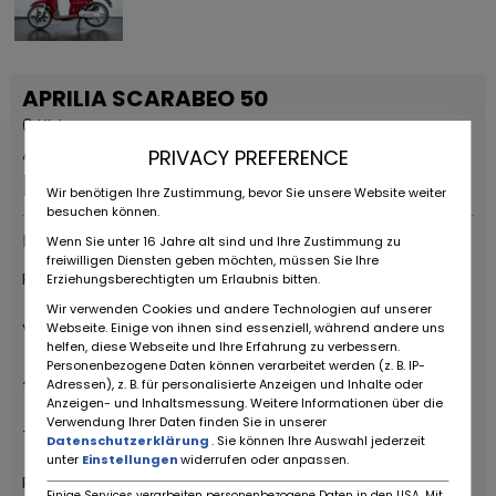
APRILIA SCARABEO 50
0 KM
Annonce permanente
PRIVACY PREFERENCE
Prix ​​sur demande
Wir benötigen Ihre Zustimmung, bevor Sie unsere Website weiter
besuchen können.
Fournisseurs
Wenn Sie unter 16 Jahre alt sind und Ihre Zustimmung zu
freiwilligen Diensten geben möchten, müssen Sie Ihre
RUOTE DA SOGNO S.R.L
Erziehungsberechtigten um Erlaubnis bitten.
Wir verwenden Cookies und andere Technologien auf unserer
Via Daniele da Torricella, 29
Webseite. Einige von ihnen sind essenziell, während andere uns
helfen, diese Webseite und Ihre Erfahrung zu verbessern.
Personenbezogene Daten können verarbeitet werden (z. B. IP-
42122 Reggio Emilia
Adressen), z. B. für personalisierte Anzeigen und Inhalte oder
Anzeigen- und Inhaltsmessung. Weitere Informationen über die
Verwendung Ihrer Daten finden Sie in unserer
+39 0522 268511
Datenschutzerklärung
. Sie können Ihre Auswahl jederzeit
unter
Einstellungen
widerrufen oder anpassen.
Ruote da Sogno
Einige Services verarbeiten personenbezogene Daten in den USA. Mit