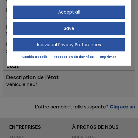
Marque
Accept all
Aprilia
Première année d'inscription
Save
1994
Modèle
Individual Privacy Preferences
SCARABEO 50
Cookie Details
Protection de données
Imprimer
Ètat
Description de l'état
Véhicule neuf
L'offre semble-t-elle suspecte?
Cliquez ici
ENTREPRISES
À PROPOS DE NOUS
TERMES
NOUVELLES