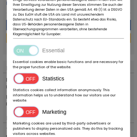
Plus de ce concessionnaire
Ihrer Einwilligung zur Nutzung dieser Services stimmen Sie auch der
Verarbeitung deiner Daten in den USA gemäß Art. 49 (1) lit. a DSGVO
zu. Das EuGH stuft die USA als Land mit unzureichendem
Datenschutz nach EU-Standards ein. So besteht etwa das Risiko,
Message
dass US-Behörden personenbezogene Daten in
Überwachungsprogrammen verarbeiten, ohne bestehende
Klagemöglichkeit für Europäer.
Financement
powered by
tarifcheck
Essential
Essential cookies enable basic functions and are necessary for
Localisation
the proper function of the website.
Statistics
Pays
Italie
Statistics cookies collect information anonymously. This
information helps us to understand how our visitors use our
Emplacement
website.
Reggio Emilia
Marketing
Important
Marketing cookies are used by third-party advertisers or
publishers to display personalized ads. They do this by tracking
Types de véhicules
visitors across websites.
Motocyclettes