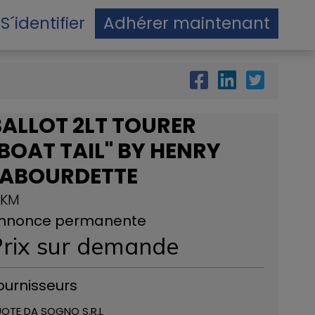
S´identifier
Adhérer maintenant
BALLOT 2LT TOURER
BOAT TAIL" BY HENRY
LABOURDETTE
 KM
nnonce permanente
rix ​​sur demande
ournisseurs
OTE DA SOGNO S.R.L