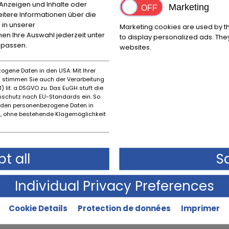
e Anzeigen und Inhalte oder
Ballot
Marketing
1925
itere Informationen über die
 in unserer
Marketing cookies are used by th
nnen Ihre Auswahl jederzeit unter
to display personalized ads. They
npassen.
websites.
ogene Daten in den USA. Mit Ihrer
es stimmen Sie auch der Verarbeitung
) lit. a DSGVO zu. Das EuGH stuft die
schutz nach EU-Standards ein. So
rden personenbezogene Daten in
 ohne bestehende Klagemöglichkeit
t all
S
Individual Privacy Preferences
Cookie Details
Protection de données
Imprimer