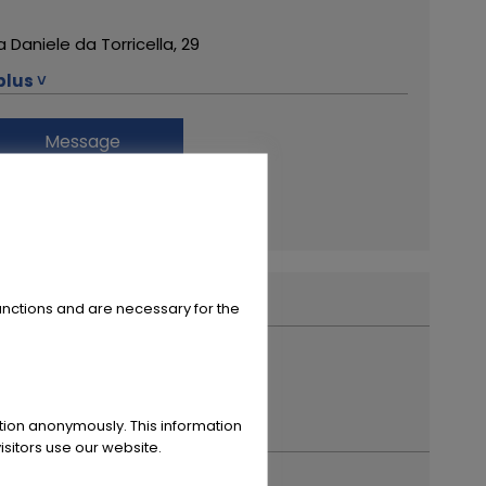
a Daniele da Torricella, 29
plus ˅
122 Reggio Emilia
Message
9 0522 268511
Financement
ote da Sogno
us de ce concessionnaire
powered by
tarifcheck
unctions and are necessary for the
ation anonymously. This information
sitors use our website.
ère année d'inscription