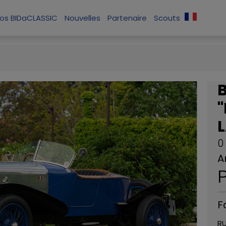
os BIDaCLASSIC
Nouvelles
Partenaire
Scouts
"
0
A
P
F
RU