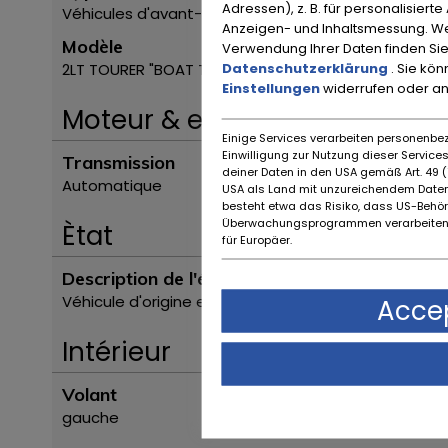
Adressen), z. B. für personalisiert
Véhicules d'avant-guerre
Anzeigen- und Inhaltsmessung. We
Modèle
Verwendung Ihrer Daten finden Sie
Datenschutzerklärung
. Sie kö
2LT TOURER "BOAT TAIL" BY HENRY LABOURDETTE
Einstellungen
widerrufen oder a
Moteur & entraînement
Einige Services verarbeiten personenbez
Einwilligung zur Nutzung dieser Servic
Transmission
deiner Daten in den USA gemäß Art. 49 (1
Automatique
USA als Land mit unzureichendem Daten
besteht etwa das Risiko, dass US-Behö
Überwachungsprogrammen verarbeiten,
Ètat
für Europäer.
Description de l'état
Véhicule d'origine en état de fonctionner
Accep
Intérieur
Volant
gauche