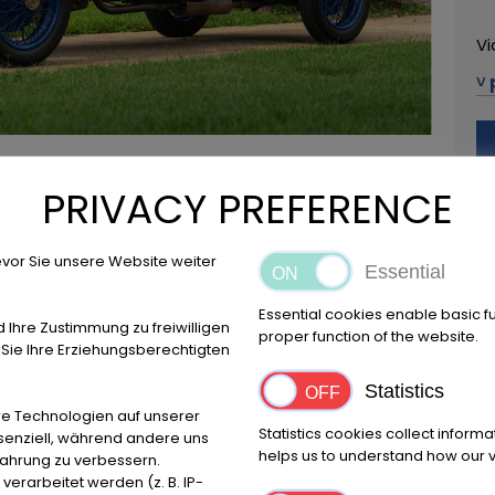
Vi
˅ 
42
+3
PRIVACY PREFERENCE
Ru
Pl
vor Sie unsere Website weiter
Essential
Essential cookies enable basic f
d Ihre Zustimmung zu freiwilligen
proper function of the website.
ie Ihre Erziehungsberechtigten
Emplacement
Reggio Emilia
Statistics
e Technologien auf unserer
Statistics cookies collect inform
ssenziell, während andere uns
helps us to understand how our vi
fahrung zu verbessern.
rarbeitet werden (z. B. IP-
Marque
Premi