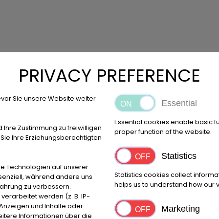
PRIVACY PREFERENCE
vor Sie unsere Website weiter
Essential
Essential cookies enable basic f
d Ihre Zustimmung zu freiwilligen
proper function of the website.
ie Ihre Erziehungsberechtigten
t de corrosion autour des clignotants avant
Statistics
e Technologien auf unserer
Statistics cookies collect inform
ssenziell, während andere uns
rès bon état
helps us to understand how our vi
fahrung zu verbessern.
ne
rarbeitet werden (z. B. IP-
 freins fonctionnent correctement
e Anzeigen und Inhalte oder
Marketing
 feux de position nécessitent une réparation
itere Informationen über die