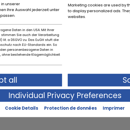
 in unserer
Marketing cookies are used by th
nnen Ihre Auswahl jederzeit unter
to display personalized ads. They
npassen.
websites.
matique
ogene Daten in den USA. Mit Ihrer
int supplémentaire
es stimmen Sie auch der Verarbeitung
) lit. a DSGVO zu. Das EuGH stuft die
schutz nach EU-Standards ein. So
lter.
rden personenbezogene Daten in
rm.be
ou appelez le +32(0)472.40.13.38.
 ohne bestehende Klagemöglichkeit
n sur pont disponible.
à 5 minutes de la sortie E40 Aalter.
t all
S
Individual Privacy Preferences
Emplacement
Code 
Cookie Details
Protection de données
Imprimer
Aalter
9880