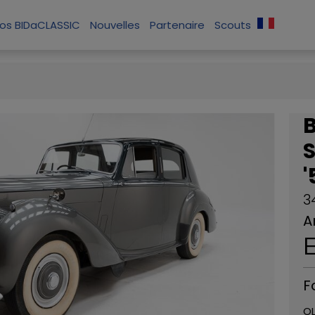
os BIDaCLASSIC
Nouvelles
Partenaire
Scouts
'
3
A
F
OL