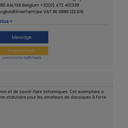
80 AALTER Belgium +32(0) 472 401338
fo@oldtimerfarm.be VAT BE 0886.122.516
us de ce concessionnaire
plus ˅
Message
Financement
powered by
tarifcheck
e et de savoir-faire britanniques. Cet exemplaire a
ine statutaire pour les amateurs de classiques à forte