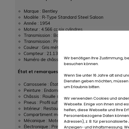
Marque : Bentley
Modèle : R-Type Standard Steel Saloon
Année : 1954
Moteur : 4.566 cc six cylindres
Transmission : Boîte automatique
Transmission : Propulsion
Couleur : Gris métallisé – noir
Compteur : 21.139 miles (kilométrage affiché)
Wir benötigen Ihre Zustimmung, be
Numéro de châssis : B18XF
besuchen können.
État et remarques
Wenn Sie unter 16 Jahre alt sind un
Diensten geben möchten, müssen S
Carrosserie : État raisonnable, avec rayures et débu
um Erlaubnis bitten.
Peinture : Endommagée
Châssis : Rouille superficielle et salissures
Wir verwenden Cookies und ander
Pneus : Profil suffisant mais anciens
Webseite. Einige von ihnen sind e
Intérieur : Restauré avec traces d’usage – tapis en t
helfen, diese Webseite und Ihre Er
Compartiment moteur : Propre – restauration ancien
Personenbezogene Daten können ve
Mécanique : Moteur, boîte, embrayage, suspension et
Adressen), z. B. für personalisiert
Électronique : Principales fonctions actives, mais les
Anzeigen- und Inhaltsmessung. We