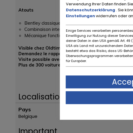
Verwendung Ihrer Daten finden Sie
Datenschutzerklärung
. Sie kö
Atouts
Einstellungen
widerrufen oder a
Bentley classique avec allure d’origine et boîte auto
Combinaison intemporelle de gris métallisé et noir
Einige Services verarbeiten personenbez
Mécanique fonctionnelle – prête pour une mise au po
Einwilligung zur Nutzung dieser Servic
deiner Daten in den USA gemäß Art. 49 (1
USA als Land mit unzureichendem Daten
Visible chez Oldtimerfarm, Lobulckstraat 9, 9880 Aa
besteht etwa das Risiko, dass US-Behö
Demandez le rapport complet via
info@oldtimerfa
Überwachungsprogrammen verarbeiten,
Visite possible avec ou sans rendez-vous – inspectio
für Europäer.
Plus de 300 voitures classiques et motos en stock – 
Accep
Localisation
Pays
Belgique
Important