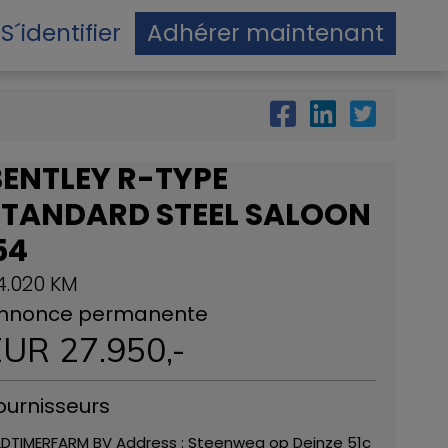
S´identifier
Adhérer maintenant
BENTLEY R-TYPE
STANDARD STEEL SALOON
54
4.020 KM
nnonce permanente
EUR
27.950
,-
ournisseurs
DTIMERFARM BV Address : Steenweg op Deinze 51c