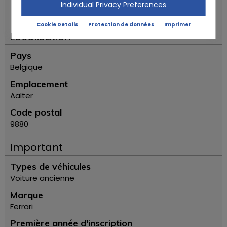
Individual Privacy Preferences
Cookie Details
Protection de données
Imprimer
Localisation
Pays
Belgique
Emplacement
Aalter
Code postal
9880
Important
Types de véhicules
Voiture ancienne
Marque
Ferrari
Première année d'inscription