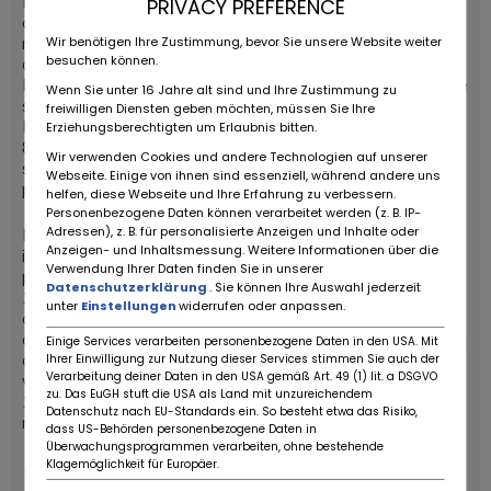
La
Ferrari Testarossa
était animée par un bloc-moteur
PRIVACY PREFERENCE
central arrière 12 cylindres à plat en V ouvert à 180° et
Wir benötigen Ihre Zustimmung, bevor Sie unsere Website weiter
non un véritable boxer comme le flat 12 des Porsche 917 ,
besuchen können.
qui est lui aussi un moteur à plat), elle fut présentée au
Mondial de Paris en 1984. C'est l'avant-dernière voiture de
Wenn Sie unter 16 Jahre alt sind und Ihre Zustimmung zu
série à sortir des usines de Maranello du vivant d'Enzo
freiwilligen Diensten geben möchten, müssen Sie Ihre
Ferrari, décédé en 1988. Véritable « must » des années
Erziehungsberechtigten um Erlaubnis bitten.
80, elle est entrée depuis dans la légende Ferrari, bien que
Wir verwenden Cookies und andere Technologien auf unserer
ses grilles latérales aient été critiquées par quelques
Webseite. Einige von ihnen sind essenziell, während andere uns
puristes lors de sa sortie.
helfen, diese Webseite und Ihre Erfahrung zu verbessern.
Personenbezogene Daten können verarbeitet werden (z. B. IP-
Adressen), z. B. für personalisierte Anzeigen und Inhalte oder
La Testarossa va connaître une carrière commerciale
Anzeigen- und Inhaltsmessung. Weitere Informationen über die
internationale jusqu'en 1991, et connaîtra deux évolutions,
Verwendung Ihrer Daten finden Sie in unserer
plus mécaniques que stylistiques : la Ferrari 512 TR en
Datenschutzerklärung
. Sie können Ihre Auswahl jederzeit
1992 relookée à l'avant, et au niveau des custodes
unter
Einstellungen
widerrufen oder anpassen.
arrières avec la suppression des grilles pour un profil plus
aérodynamique, modifiant légèrement le profil de l'auto. et
Einige Services verarbeiten personenbezogene Daten in den USA. Mit
dont la puissance est portée à 428 chevaux pour une
Ihrer Einwilligung zur Nutzung dieser Services stimmen Sie auch der
Verarbeitung deiner Daten in den USA gemäß Art. 49 (1) lit. a DSGVO
vitesse maximale de 313 km/h puis la Ferrari F512 M en
zu. Das EuGH stuft die USA als Land mit unzureichendem
1994 d'une puissance de 440 chevaux pour une vitesse
Datenschutz nach EU-Standards ein. So besteht etwa das Risiko,
maximale de 312 km/h.
dass US-Behörden personenbezogene Daten in
Überwachungsprogrammen verarbeiten, ohne bestehende
Klagemöglichkeit für Europäer.
Données techniques