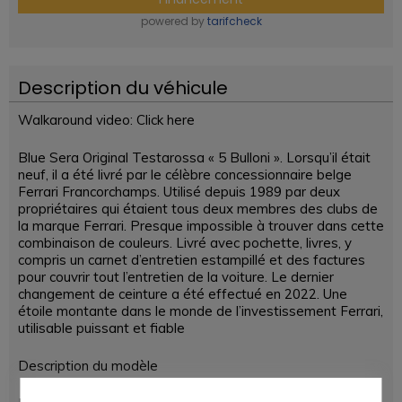
powered by
tarifcheck
Description du véhicule
Walkaround video: Click here
Blue Sera Original Testarossa « 5 Bulloni ». Lorsqu’il était
neuf, il a été livré par le célèbre concessionnaire belge
Ferrari Francorchamps. Utilisé depuis 1989 par deux
propriétaires qui étaient tous deux membres des clubs de
la marque Ferrari. Presque impossible à trouver dans cette
combinaison de couleurs. Livré avec pochette, livres, y
compris un carnet d’entretien estampillé et des factures
pour couvrir tout l’entretien de la voiture. Le dernier
changement de ceinture a été effectué en 2022. Une
étoile montante dans le monde de l’investissement Ferrari,
utilisable puissant et fiable
Description du modèle