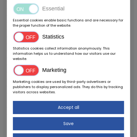
Carrosserie
Longueur (cm): 448
Essential
Largeur (cm): 198
Essential cookies enable basic functions and are necessary for
Hauteur (cm) : 113
the proper function of the website.
Empattement (cm) : 255
Poids (kg) : 1506
Statistics
Mécanique
Statistics cookies collect information anonymously. This
Moteur : V12 4942 cc à plat, à l'arrière
information helps us to understand how our visitors use our
Soupapes : 48
website.
Carburation : injection Bosch K-Tronic
Marketing
Boîte de vitesses : manuelle, 5 rapports
Transmission : aux roues arrière
Marketing cookies are used by third-party advertisers or
Conduite à gauche
publishers to display personalized ads. They do this by tracking
visitors across websites.
Puissance maximum : 390 chevaux (287 kW) à 6300
t/m
Couple maximum : 490 Nm à 4300 t/m
Accept all
Vitesse maximum : 275 km/h
Save