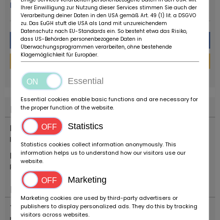
Plus de ce concessionnaire
Ihrer Einwilligung zur Nutzung dieser Services stimmen Sie auch der
Verarbeitung deiner Daten in den USA gemäß Art. 49 (1) lit. a DSGVO
zu. Das EuGH stuft die USA als Land mit unzureichendem
Datenschutz nach EU-Standards ein. So besteht etwa das Risiko,
Message
dass US-Behörden personenbezogene Daten in
Überwachungsprogrammen verarbeiten, ohne bestehende
Klagemöglichkeit für Europäer.
Financement
powered by
tarifcheck
Essential
Essential cookies enable basic functions and are necessary for
Localisation
the proper function of the website.
Statistics
Pays
Italie
Statistics cookies collect information anonymously. This
information helps us to understand how our visitors use our
Emplacement
website.
Reggio Emilia
Marketing
Important
Marketing cookies are used by third-party advertisers or
publishers to display personalized ads. They do this by tracking
Types de véhicules
visitors across websites.
Motocyclettes