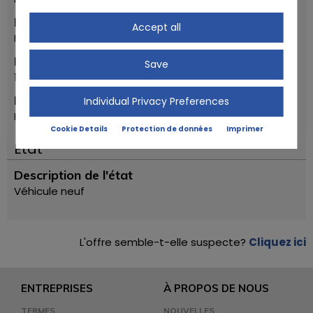
Marque
Accept all
Honda
Première année d'inscription
Save
1992
Modèle
Individual Privacy Preferences
HONDA RS 250 RF
Cookie Details
Protection de données
Imprimer
Ètat
Description de l'état
Véhicule neuf
L'offre semble-t-elle suspecte?
Cliquez ici
ENTREPRISES
À PROPOS DE NOUS
TERMES
NOUVELLES