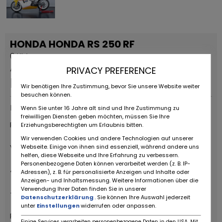
HONDA HONDA RS 250 RF
0 KM
Annonce permanente
PRIVACY PREFERENCE
Prix ​​sur demande
Wir benötigen Ihre Zustimmung, bevor Sie unsere Website weiter
besuchen können.
Fournisseurs
Wenn Sie unter 16 Jahre alt sind und Ihre Zustimmung zu
freiwilligen Diensten geben möchten, müssen Sie Ihre
RUOTE DA SOGNO S.R.L
Erziehungsberechtigten um Erlaubnis bitten.
Wir verwenden Cookies und andere Technologien auf unserer
Via Daniele da Torricella, 29
Webseite. Einige von ihnen sind essenziell, während andere uns
helfen, diese Webseite und Ihre Erfahrung zu verbessern.
Personenbezogene Daten können verarbeitet werden (z. B. IP-
42122 Reggio Emilia
Adressen), z. B. für personalisierte Anzeigen und Inhalte oder
Anzeigen- und Inhaltsmessung. Weitere Informationen über die
Verwendung Ihrer Daten finden Sie in unserer
+39 0522 268511
Datenschutzerklärung
. Sie können Ihre Auswahl jederzeit
unter
Einstellungen
widerrufen oder anpassen.
Ruote da Sogno
Einige Services verarbeiten personenbezogene Daten in den USA. Mit