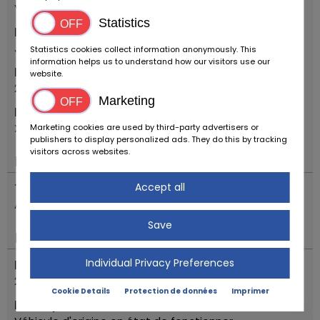
Youngtimer
Statistics
Marque
Jaguar
Statistics cookies collect information anonymously. This
information helps us to understand how our visitors use our
Première année d'inscription
website.
2008
Marketing
Modèle
XF 3.0 V6 PREMIUM LUXURY
Marketing cookies are used by third-party advertisers or
publishers to display personalized ads. They do this by tracking
visitors across websites.
Moteur & entraînement
Accept all
Transmission
Automatique
Save
Ètat
Individual Privacy Preferences
Relevé du compteur kilométrique
258130
Cookie Details
Protection de données
Imprimer
Description de l'état