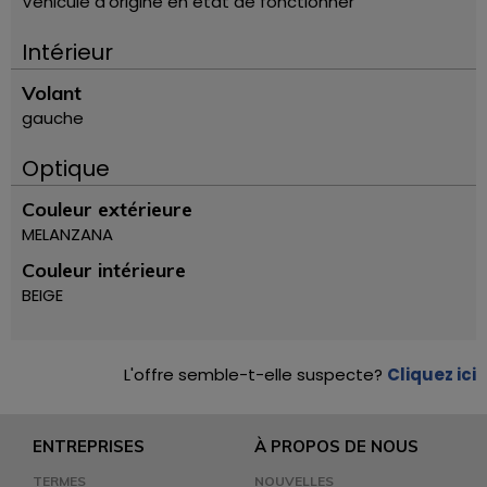
Véhicule d'origine en état de fonctionner
Intérieur
Volant
gauche
Optique
Couleur extérieure
MELANZANA
Couleur intérieure
BEIGE
L'offre semble-t-elle suspecte?
Cliquez ici
ENTREPRISES
À PROPOS DE NOUS
TERMES
NOUVELLES