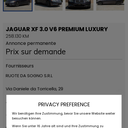
JAGUAR XF 3.0 V6 PREMIUM LUXURY
258.130 KM
Annonce permanente
Prix ​​sur demande
Fournisseurs
RUOTE DA SOGNO S.R.L
Via Daniele da Torricella, 29
42122 Reggio Emilia
PRIVACY PREFERENCE
Wir benötigen Ihre Zustimmung, bevor Sie unsere Website weiter
+39 0522 268511
besuchen können.
Wenn Sie unter 16 Jahre alt sind und Ihre Zustimmung zu