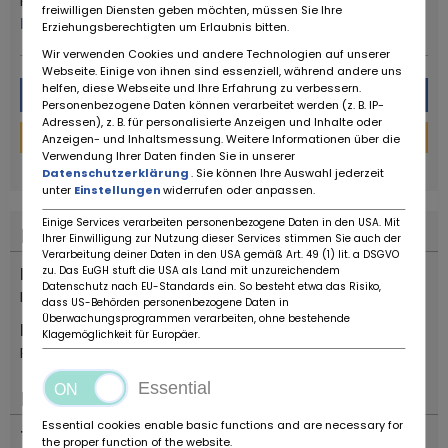
Ruote da Sogno
freiwilligen Diensten geben möchten, müssen Sie Ihre
Plus de ce concessionnaire
Erziehungsberechtigten um Erlaubnis bitten.
Wir verwenden Cookies und andere Technologien auf unserer
Webseite. Einige von ihnen sind essenziell, während andere uns
helfen, diese Webseite und Ihre Erfahrung zu verbessern.
Message
Personenbezogene Daten können verarbeitet werden (z. B. IP-
Adressen), z. B. für personalisierte Anzeigen und Inhalte oder
Financement
Anzeigen- und Inhaltsmessung. Weitere Informationen über die
Verwendung Ihrer Daten finden Sie in unserer
powered by
tarifcheck
Datenschutzerklärung
. Sie können Ihre Auswahl jederzeit
unter
Einstellungen
widerrufen oder anpassen.
Einige Services verarbeiten personenbezogene Daten in den USA. Mit
Localisation
Ihrer Einwilligung zur Nutzung dieser Services stimmen Sie auch der
Verarbeitung deiner Daten in den USA gemäß Art. 49 (1) lit. a DSGVO
Pays
zu. Das EuGH stuft die USA als Land mit unzureichendem
Datenschutz nach EU-Standards ein. So besteht etwa das Risiko,
Italie
dass US-Behörden personenbezogene Daten in
Überwachungsprogrammen verarbeiten, ohne bestehende
Emplacement
Klagemöglichkeit für Europäer.
Reggio Emilia
Essential
Important
Essential cookies enable basic functions and are necessary for
Types de véhicules
the proper function of the website.