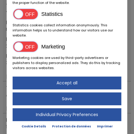
the proper function of the website.
Types de véhicules
Youngtimer
Statistics
Marque
Statistics cookies collect information anonymously. This
Maserati
information helps us to understand how our visitors use our
website.
Première année d'inscription
2001
Marketing
Modèle
Marketing cookies are used by third-party advertisers or
3200 GT ASSETTO CORSA ITALIA
publishers to display personalized ads. They do this by tracking
visitors across websites.
Moteur & entraînement
Accept all
Transmission
Automatique
Save
Ètat
Individual Privacy Preferences
Relevé du compteur kilométrique
140767
Cookie Details
Protection de données
Imprimer