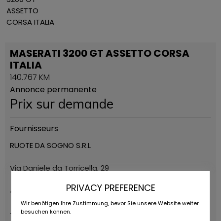
MASERATI 3200 GT ASSETTO CORSA
ITALIA
140.767 KM
Annonce permanente
Prix ​​sur demande
Fournisseurs
RUOTE DA SOGNO S.R.L
Via Daniele da Torricella, 29
PRIVACY PREFERENCE
42122 Reggio Emilia
Wir benötigen Ihre Zustimmung, bevor Sie unsere Website weiter
besuchen können.
+39 0522 268511