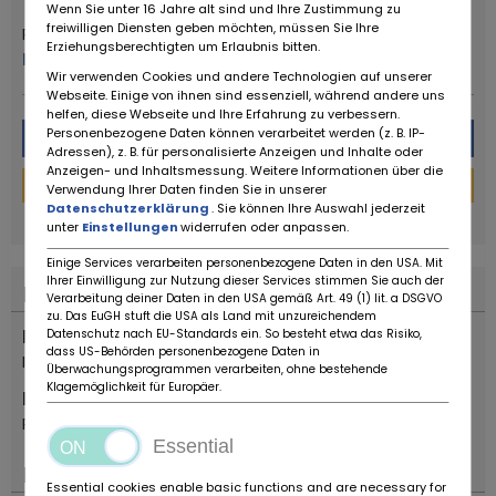
Wenn Sie unter 16 Jahre alt sind und Ihre Zustimmung zu
freiwilligen Diensten geben möchten, müssen Sie Ihre
Ruote da Sogno
Erziehungsberechtigten um Erlaubnis bitten.
Plus de ce concessionnaire
Wir verwenden Cookies und andere Technologien auf unserer
Webseite. Einige von ihnen sind essenziell, während andere uns
helfen, diese Webseite und Ihre Erfahrung zu verbessern.
Personenbezogene Daten können verarbeitet werden (z. B. IP-
Message
Adressen), z. B. für personalisierte Anzeigen und Inhalte oder
Anzeigen- und Inhaltsmessung. Weitere Informationen über die
Financement
Verwendung Ihrer Daten finden Sie in unserer
Datenschutzerklärung
. Sie können Ihre Auswahl jederzeit
powered by
tarifcheck
unter
Einstellungen
widerrufen oder anpassen.
Einige Services verarbeiten personenbezogene Daten in den USA. Mit
Ihrer Einwilligung zur Nutzung dieser Services stimmen Sie auch der
Localisation
Verarbeitung deiner Daten in den USA gemäß Art. 49 (1) lit. a DSGVO
zu. Das EuGH stuft die USA als Land mit unzureichendem
Pays
Datenschutz nach EU-Standards ein. So besteht etwa das Risiko,
dass US-Behörden personenbezogene Daten in
Italie
Überwachungsprogrammen verarbeiten, ohne bestehende
Klagemöglichkeit für Europäer.
Emplacement
Reggio Emilia
Essential
Important
Essential cookies enable basic functions and are necessary for