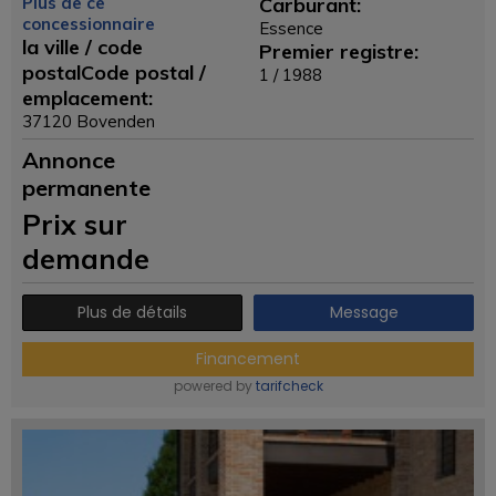
Plus de ce
Carburant:
concessionnaire
Essence
la ville / code
Premier registre:
postalCode postal /
1 / 1988
emplacement:
37120 Bovenden
Annonce
permanente
Prix ​​sur
demande
Plus de détails
Message
Financement
powered by
tarifcheck