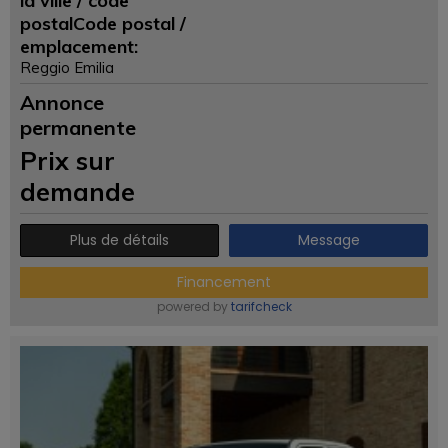
la ville / code
postalCode postal /
emplacement:
Reggio Emilia
Annonce
permanente
Prix ​​sur
demande
Plus de détails
Message
Financement
powered by
tarifcheck