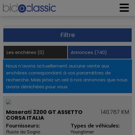
Filtre
Les enchères (0)
Annonces (740)
Nous n'avons actuellement aucune vente aux
enchères correspondant à vos paramètres de
recherche. Mais jetez un œil à nos annonces que nous
avons dénichées pour vous.
Maserati 3200 GT ASSETTO
140.767 KM
CORSA ITALIA
Fournisseurs:
Types de véhicules:
Ruote da Sogno
Youngtimer