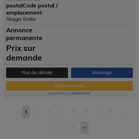
postalCode postal /
emplacement:
Reggio Emilia
Annonce
permanente
Prix ​​sur
demande
Plus de détails
Message
Financement
powered by
tarifcheck
‹
1
2
3
4
5
6
7
8
...
73
74
›