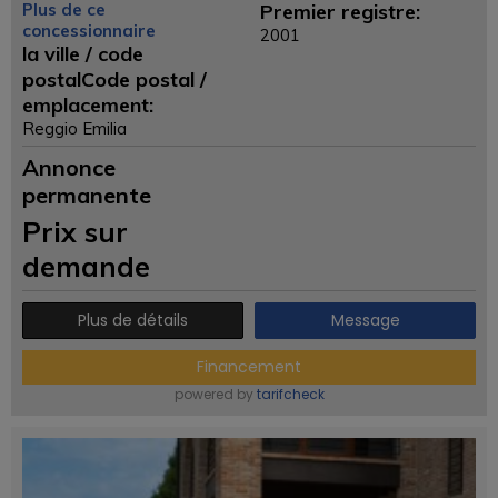
Plus de ce
Premier registre:
concessionnaire
2001
la ville / code
postalCode postal /
emplacement:
Reggio Emilia
Annonce
permanente
Prix ​​sur
demande
Plus de détails
Message
Financement
powered by
tarifcheck