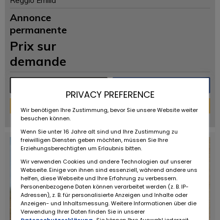
Reggio Emilia
Annonce
permanente
Prix ​​sur
demande
Plus de détails
Message
PRIVACY PREFERENCE
Financement
Wir benötigen Ihre Zustimmung, bevor Sie unsere Website weiter
powered by
tarifcheck
besuchen können.
Wenn Sie unter 16 Jahre alt sind und Ihre Zustimmung zu
freiwilligen Diensten geben möchten, müssen Sie Ihre
Erziehungsberechtigten um Erlaubnis bitten.
Wir verwenden Cookies und andere Technologien auf unserer
Webseite. Einige von ihnen sind essenziell, während andere uns
helfen, diese Webseite und Ihre Erfahrung zu verbessern.
Personenbezogene Daten können verarbeitet werden (z. B. IP-
Adressen), z. B. für personalisierte Anzeigen und Inhalte oder
Anzeigen- und Inhaltsmessung. Weitere Informationen über die
Verwendung Ihrer Daten finden Sie in unserer
Datenschutzerklärung
. Sie können Ihre Auswahl jederzeit