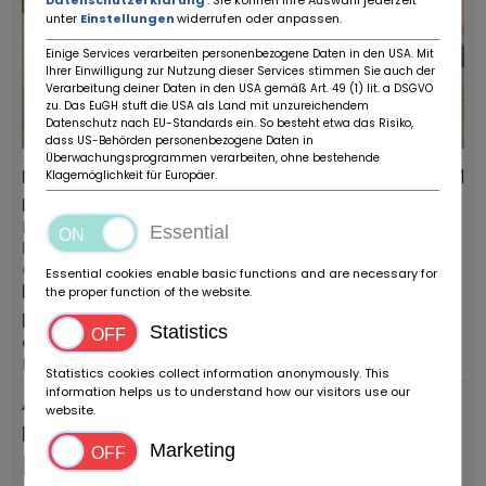
unter
Einstellungen
widerrufen oder anpassen.
Einige Services verarbeiten personenbezogene Daten in den USA. Mit
Ihrer Einwilligung zur Nutzung dieser Services stimmen Sie auch der
Verarbeitung deiner Daten in den USA gemäß Art. 49 (1) lit. a DSGVO
zu. Das EuGH stuft die USA als Land mit unzureichendem
Datenschutz nach EU-Standards ein. So besteht etwa das Risiko,
dass US-Behörden personenbezogene Daten in
Überwachungsprogrammen verarbeiten, ohne bestehende
Rover 100 CABRIOLET
42.767 KM
Klagemöglichkeit für Europäer.
Fournisseurs:
Types de véhicules:
Ruote da Sogno
Voiture ancienne
Essential
Plus de ce
Premier registre:
concessionnaire
1994
Essential cookies enable basic functions and are necessary for
la ville / code
the proper function of the website.
postalCode postal /
Statistics
emplacement:
Reggio Emilia
Statistics cookies collect information anonymously. This
information helps us to understand how our visitors use our
Annonce
website.
permanente
Marketing
Prix ​​sur