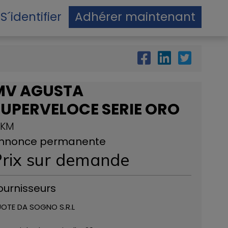
S´identifier
Adhérer maintenant
MV AGUSTA
SUPERVELOCE SERIE ORO
 KM
nnonce permanente
rix ​​sur demande
ournisseurs
OTE DA SOGNO S.R.L