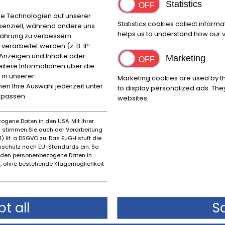
Statistics
 with the matching serial number of the bike.
e Technologien auf unserer
Statistics cookies collect inform
ssenziell, während andere uns
helps us to understand how our vi
fahrung zu verbessern.
vo di creare "La Forma Del Desiderio". Il concetto è quello d
rarbeitet werden (z. B. IP-
e Anzeigen und Inhalte oder
ociclista.
Marketing
itere Informationen über die
la Gp500 che nel 1972 fu la prima moto progettata con elemen
 in unserer
Marketing cookies are used by th
 degli elementi che costituiscono la carena, presenta questo
nnen Ihre Auswahl jederzeit unter
to display personalized ads. They
a ragione funzionale, ma semplicemente per creare con un 
npassen.
websites.
a, dando un tocco marmoreo alla moto.
in titanio ed è accordato per dare un suono che sia caratter
ogene Daten in den USA. Mit Ihrer
 si contraddistingue per ricerche stilistiche che la rendon
es stimmen Sie auch der Verarbeitung
e limitata, la moto si presenta con un kit dedicato contenente
) lit. a DSGVO zu. Das EuGH stuft die
schutz nach EU-Standards ein. So
ortante lo stesso numero della moto.
rden personenbezogene Daten in
 ohne bestehende Klagemöglichkeit
t all
S
Emplacement