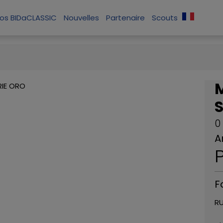
os BIDaCLASSIC
Nouvelles
Partenaire
Scouts
0
A
P
F
RU