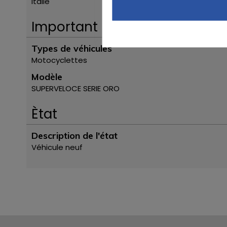
Italie
Important
Types de véhicules
Motocyclettes
Modèle
SUPERVELOCE SERIE ORO
Ètat
Description de l'état
Véhicule neuf