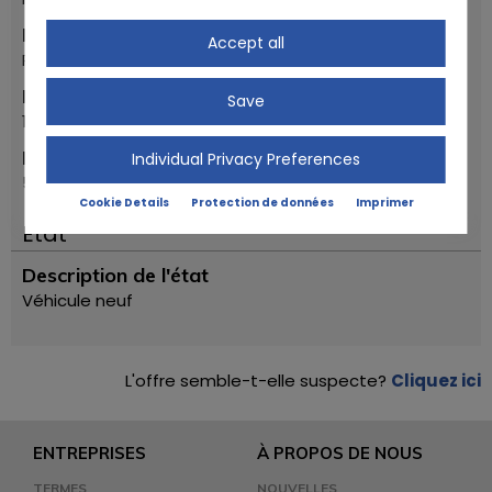
Marque
Accept all
Piaggio
Première année d'inscription
Save
1972
Modèle
Individual Privacy Preferences
50 SPECIAL
Cookie Details
Protection de données
Imprimer
Ètat
Description de l'état
Véhicule neuf
L'offre semble-t-elle suspecte?
Cliquez ici
ENTREPRISES
À PROPOS DE NOUS
TERMES
NOUVELLES