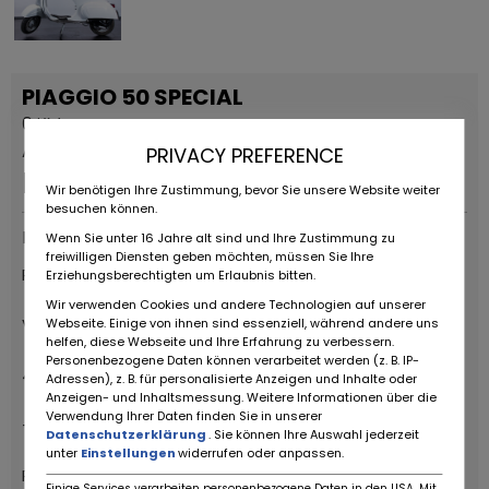
PIAGGIO 50 SPECIAL
0 KM
Annonce permanente
PRIVACY PREFERENCE
Prix ​​sur demande
Wir benötigen Ihre Zustimmung, bevor Sie unsere Website weiter
besuchen können.
Fournisseurs
Wenn Sie unter 16 Jahre alt sind und Ihre Zustimmung zu
freiwilligen Diensten geben möchten, müssen Sie Ihre
RUOTE DA SOGNO S.R.L
Erziehungsberechtigten um Erlaubnis bitten.
Wir verwenden Cookies und andere Technologien auf unserer
Via Daniele da Torricella, 29
Webseite. Einige von ihnen sind essenziell, während andere uns
helfen, diese Webseite und Ihre Erfahrung zu verbessern.
Personenbezogene Daten können verarbeitet werden (z. B. IP-
42122 Reggio Emilia
Adressen), z. B. für personalisierte Anzeigen und Inhalte oder
Anzeigen- und Inhaltsmessung. Weitere Informationen über die
Verwendung Ihrer Daten finden Sie in unserer
+39 0522 268511
Datenschutzerklärung
. Sie können Ihre Auswahl jederzeit
unter
Einstellungen
widerrufen oder anpassen.
Ruote da Sogno
Einige Services verarbeiten personenbezogene Daten in den USA. Mit