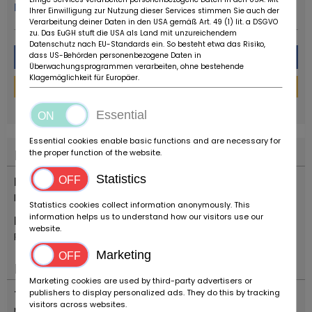
Plus de ce concessionnaire
Ihrer Einwilligung zur Nutzung dieser Services stimmen Sie auch der
Verarbeitung deiner Daten in den USA gemäß Art. 49 (1) lit. a DSGVO
zu. Das EuGH stuft die USA als Land mit unzureichendem
Datenschutz nach EU-Standards ein. So besteht etwa das Risiko,
Message
dass US-Behörden personenbezogene Daten in
Überwachungsprogrammen verarbeiten, ohne bestehende
Klagemöglichkeit für Europäer.
Financement
powered by
tarifcheck
Essential
Essential cookies enable basic functions and are necessary for
Localisation
the proper function of the website.
Statistics
Pays
Italie
Statistics cookies collect information anonymously. This
information helps us to understand how our visitors use our
Emplacement
website.
Reggio Emilia
Marketing
Important
Marketing cookies are used by third-party advertisers or
publishers to display personalized ads. They do this by tracking
Types de véhicules
visitors across websites.
Motocyclettes