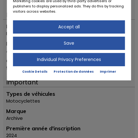
Marketing cookies are used by third-party advertisers or
publishers to display personalized ads. They do this by tracking
visitors across websites.
Localisation
Pays
Accept all
Belgique
Save
Emplacement
Aalter
Individual Privacy Preferences
Code postal
9880
Cookie Details
Protection de données
Imprimer
Important
Types de véhicules
Motocyclettes
Marque
Archive
Première année d'inscription
2024