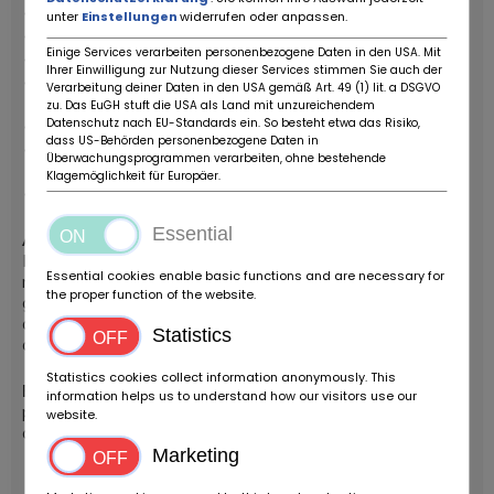
Boîte de vitesses :
5 rapports
unter
Einstellungen
widerrufen oder anpassen.
Vitesse maximale :
45 km/h (bridée électroniquement)
Einige Services verarbeiten personenbezogene Daten in den USA. Mit
Réservoir :
12 litres
Ihrer Einwilligung zur Nutzung dieser Services stimmen Sie auch der
Suspension :
hydraulique avant (37 mm) / double
Verarbeitung deiner Daten in den USA gemäß Art. 49 (1) lit. a DSGVO
amortisseur hélicoïdal arrière (300 mm)
zu. Das EuGH stuft die USA als Land mit unzureichendem
Datenschutz nach EU-Standards ein. So besteht etwa das Risiko,
Freins :
à disque avant et arrière
dass US-Behörden personenbezogene Daten in
Dimensions :
L 2050 x l 750 x H 1040 mm –
Hauteur
Überwachungsprogrammen verarbeiten, ohne bestehende
de selle :
800 mm –
Poids :
123 kg
Klagemöglichkeit für Europäer.
Pneus :
Avant 110/90/10 – Arrière 130/80/17
Essential
À propos d’Archive Motorcycle :
Fondée en 2017, cette marque française propose des
Essential cookies enable basic functions and are necessary for
motos au look vintage avec des composants de dernière
the proper function of the website.
génération à des prix très attractifs. Chaque moto est
assemblée et testée en France par des techniciens
Statistics
qualifiés.
Statistics cookies collect information anonymously. This
En bref :
un scrambler 50cc au look irrésistible, facile à
information helps us to understand how our visitors use our
prendre en main et taillé pour le plaisir de conduite au
website.
quotidien.
Marketing