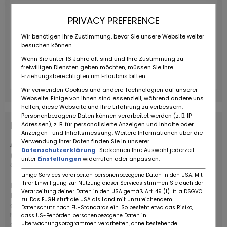
PRIVACY PREFERENCE
Wir benötigen Ihre Zustimmung, bevor Sie unsere Website weiter
besuchen können.
Wenn Sie unter 16 Jahre alt sind und Ihre Zustimmung zu
freiwilligen Diensten geben möchten, müssen Sie Ihre
Erziehungsberechtigten um Erlaubnis bitten.
Wir verwenden Cookies und andere Technologien auf unserer
Webseite. Einige von ihnen sind essenziell, während andere uns
helfen, diese Webseite und Ihre Erfahrung zu verbessern.
Personenbezogene Daten können verarbeitet werden (z. B. IP-
Description du véhicule
Adressen), z. B. für personalisierte Anzeigen und Inhalte oder
Anzeigen- und Inhaltsmessung. Weitere Informationen über die
Verwendung Ihrer Daten finden Sie in unserer
Archive Motorcycle AM-84 Scrambler 50cc
Datenschutzerklärung
. Sie können Ihre Auswahl jederzeit
(déductible à 100 % en société). Comprend la mise en
unter
Einstellungen
widerrufen oder anpassen.
circulation et la préparation des documents DIV.
Einige Services verarbeiten personenbezogene Daten in den USA. Mit
Ihrer Einwilligung zur Nutzung dieser Services stimmen Sie auch der
Informations sur le modèle :
Verarbeitung deiner Daten in den USA gemäß Art. 49 (1) lit. a DSGVO
La
Scrambler 50cc AM-84
d’
Archive Motorcycle
allie un
zu. Das EuGH stuft die USA als Land mit unzureichendem
design rétro à une technologie moderne conforme à la
Datenschutz nach EU-Standards ein. So besteht etwa das Risiko,
norme Euro 5. Idéale pour les jeunes conducteurs à partir
dass US-Behörden personenbezogene Daten in
de 16 ans, elle se prête aussi bien à l’usage urbain
Überwachungsprogrammen verarbeiten, ohne bestehende