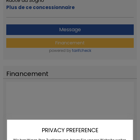
Ruote da Sogno
Plus de ce concessionnaire
Message
Financement
powered by
tarifcheck
Financement
PRIVACY PREFERENCE
Wir benötigen Ihre Zustimmung, bevor Sie unsere Website weiter