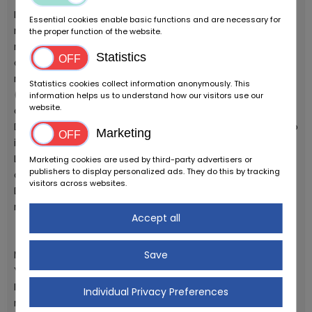
Il modello del 2008 è la seconda evoluzione del 2006:
Essential cookies enable basic functions and are necessary for
motore ottimizzato (il principale intervento è un
the proper function of the website.
maggior rapporto di compressione) per ottenere piu
Statistics
coppia, telaio più rigido e comparto sospensioni
rinnovato
Statistics cookies collect information anonymously. This
(in particolare al posteriore) per una guidabilità
information helps us to understand how our visitors use our
website.
complessiva migliorata di molto.
Di fatto le evoluzioni portate dalla versione 2008 erano
Marketing
il frutto delle richieste arrivate dai terreni di gara.
La versione con le plastiche bianche, più rara del
Marketing cookies are used by third-party advertisers or
publishers to display personalized ads. They do this by tracking
classico blu, è una chicca ulteriore.
visitors across websites.
Disponibile con cavalletto originale, libretto uso e
manutezione e kit lana di roccia per il silenziatore.
Accept all
Moto nuova, fondo di magazzino di un concessionario
Save
Yamaha.
Il modello del 2008 è la seconda evoluzione del 2006:
Individual Privacy Preferences
motore ottimizzato (il principale intervento è un