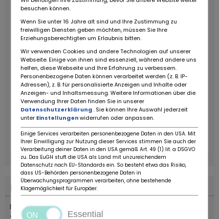
besuchen können.
Wenn Sie unter 16 Jahre alt sind und Ihre Zustimmung zu
freiwilligen Diensten geben möchten, müssen Sie Ihre
Erziehungsberechtigten um Erlaubnis bitten.
Wir verwenden Cookies und andere Technologien auf unserer
Webseite. Einige von ihnen sind essenziell, während andere uns
helfen, diese Webseite und Ihre Erfahrung zu verbessern.
Personenbezogene Daten können verarbeitet werden (z. B. IP-
Adressen), z. B. für personalisierte Anzeigen und Inhalte oder
Anzeigen- und Inhaltsmessung. Weitere Informationen über die
Verwendung Ihrer Daten finden Sie in unserer
Datenschutzerklärung
. Sie können Ihre Auswahl jederzeit
unter
Einstellungen
widerrufen oder anpassen.
Einige Services verarbeiten personenbezogene Daten in den USA. Mit
Ihrer Einwilligung zur Nutzung dieser Services stimmen Sie auch der
Verarbeitung deiner Daten in den USA gemäß Art. 49 (1) lit. a DSGVO
zu. Das EuGH stuft die USA als Land mit unzureichendem
Datenschutz nach EU-Standards ein. So besteht etwa das Risiko,
dass US-Behörden personenbezogene Daten in
Überwachungsprogrammen verarbeiten, ohne bestehende
Description du véhicule
Klagemöglichkeit für Europäer.
Moto nuova, fondo di magazzino di un concessionario
Essential
Yamaha.