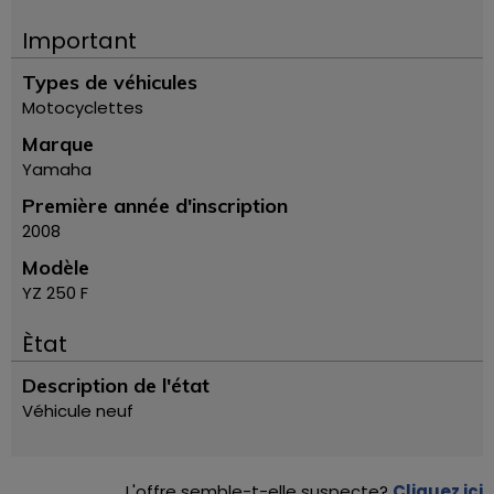
Important
Types de véhicules
Motocyclettes
Marque
Yamaha
Première année d'inscription
2008
Modèle
YZ 250 F
Ètat
Description de l'état
Véhicule neuf
L'offre semble-t-elle suspecte?
Cliquez ici