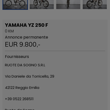
YAMAHA YZ 250 F
0 KM
Annonce permanente
EUR
9.800
,-
Fournisseurs
RUOTE DA SOGNO S.R.L
Via Daniele da Torricella, 29
42122 Reggio Emilia
+39 0522 268511